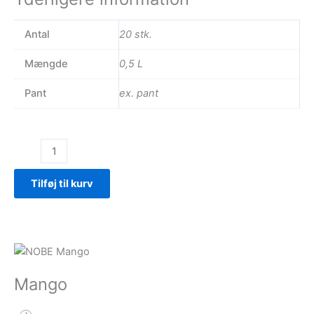
Antal
20 stk.
Mængde
0,5 L
Pant
ex. pant
Jordbær
antal
Tilføj til kurv
Mango