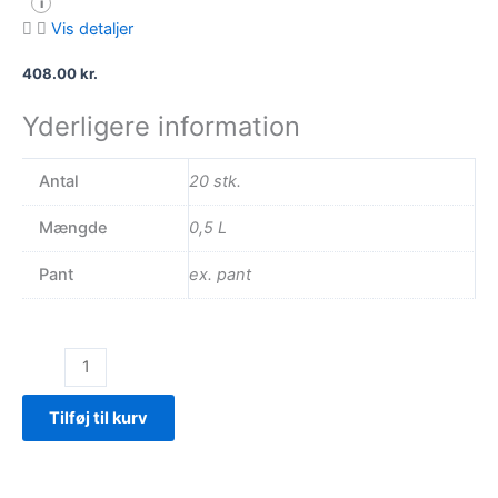
i
Vis detaljer
408.00
kr.
Yderligere information
Antal
20 stk.
Mængde
0,5 L
Pant
ex. pant
Mango
antal
Tilføj til kurv