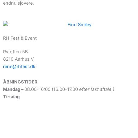
endnu sjovere.
RH Fest & Event
Rytoften 5B
8210 Aarhus V
rene@rhfest.dk
ÅBNINGSTIDER
Mandag –
08.00-16:00 (16.00-17.00
efter fast aftale )
Tirsdag
–
08.00 – 16.00
Onsdag
–
08.00 – 16.00
Torsdag
–
08.00 – 16.00
Fredag
–
08.00-16:00 (16.00-17.00
efter fast aftale)
Lørdag-søndag
–
09:00-13:00