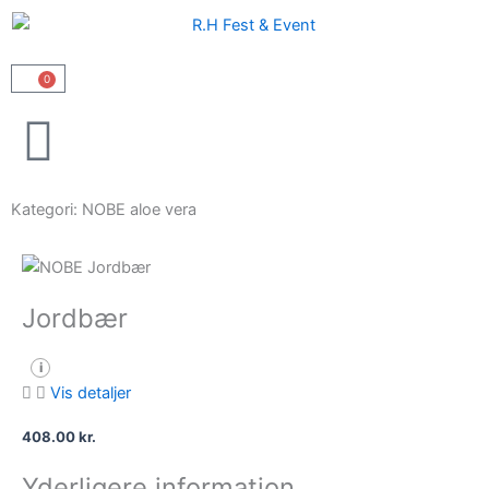
Gå
til
indholdet
0
Kurv
Kategori: NOBE aloe vera
Jordbær
i
Vis detaljer
408.00
kr.
Yderligere information