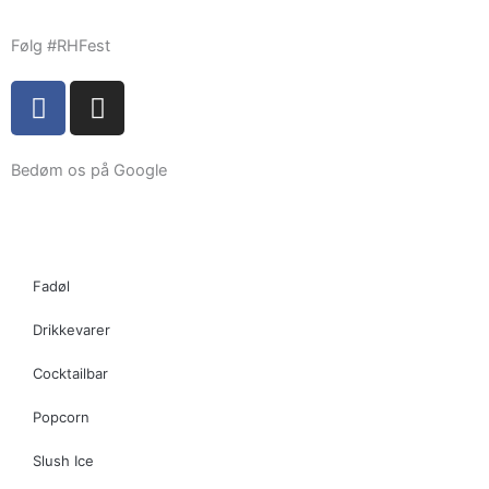
Følg #RHFest
F
I
a
n
c
s
e
t
Bedøm os på Google
b
a
o
g
o
r
k
a
Fadøl
m
Drikkevarer
Cocktailbar
Popcorn
Slush Ice