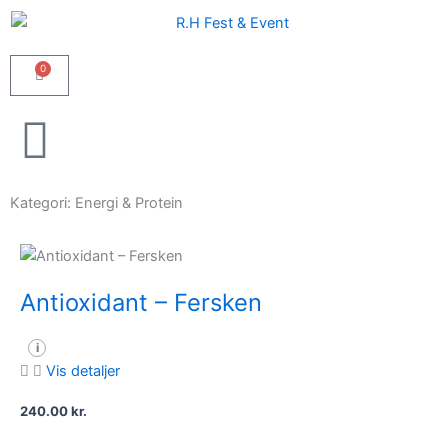
Gå
til
indholdet
0
Kurv
Kategori: Energi & Protein
Antioxidant – Fersken
i
Vis detaljer
240.00
kr.