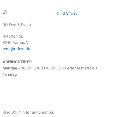
RH Fest & Event
Rytoften 5B
8210 Aarhus V
rene@rhfest.dk
ÅBNINGSTIDER
Mandag –
08.00-16:00 (16.00-17.00
efter fast aftale )
Tirsdag
–
08.00 – 16.00
Onsdag
–
08.00 – 16.00
Torsdag
–
08.00 – 16.00
Fredag
–
08.00-16:00 (16.00-17.00
efter fast aftale)
Lørdag-søndag
–
09:00-13:00
Ring 30. min før ankomst på: