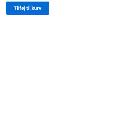
Zero
Tilføj til kurv
antal