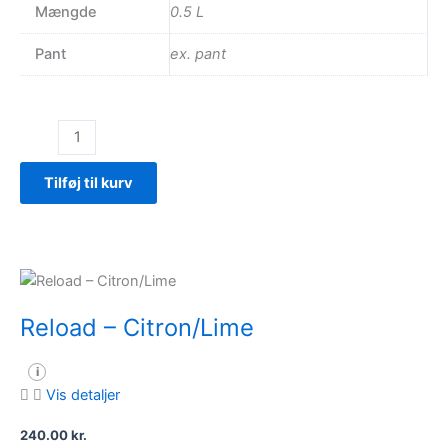
Mængde
0.5 L
Pant
ex. pant
Recover
–
Hyldeblomst/fersken
Tilføj til kurv
antal
Reload – Citron/Lime
i
Vis detaljer
240.00
kr.