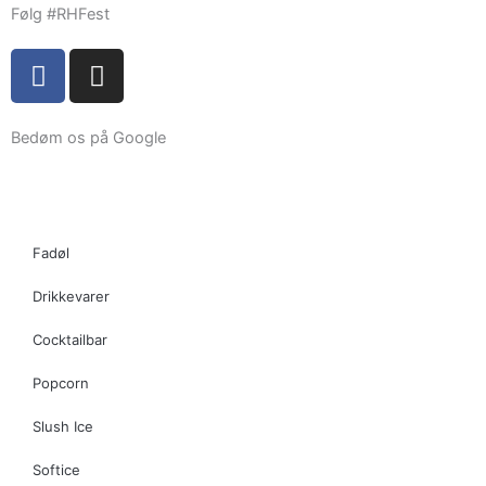
Følg #RHFest
F
I
a
n
c
s
e
t
Bedøm os på Google
b
a
o
g
o
r
k
a
Fadøl
m
Drikkevarer
Cocktailbar
Popcorn
Slush Ice
Softice