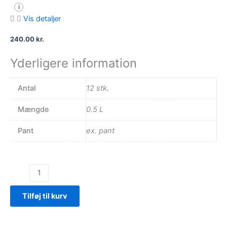
i
Vis detaljer
240.00
kr.
Yderligere information
Antal
12 stk.
Mængde
0.5 L
Pant
ex. pant
Awake
–
Hindbær
Tilføj til kurv
antal