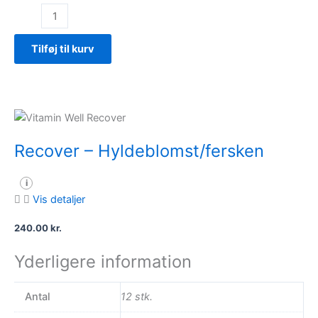
Original
-
Vindrue
Tilføj til kurv
antal
Recover – Hyldeblomst/fersken
i
Vis detaljer
240.00
kr.
Yderligere information
Antal
12 stk.