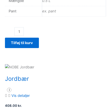
Mængde
0.5 L
Pant
ex. pant
Hydrate
–
Rabarber/Jordbær
Tilføj til kurv
antal
Jordbær
i
Vis detaljer
408.00
kr.