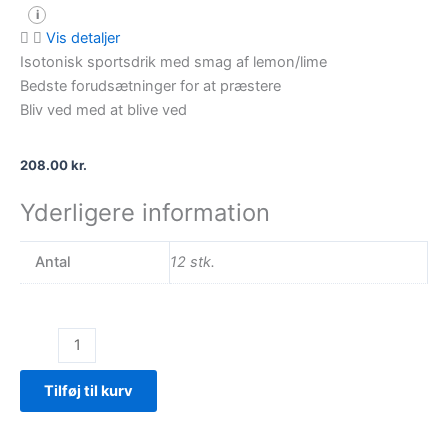
i
Vis detaljer
Isotonisk sportsdrik med smag af lemon/lime
Bedste forudsætninger for at præstere
Bliv ved med at blive ved
208.00
kr.
Yderligere information
Antal
12 stk.
Faxe
Kondi
Pro
Tilføj til kurv
Original
antal