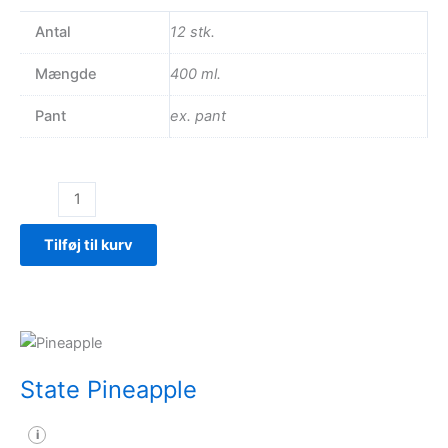
Antal
12 stk.
Mængde
400 ml.
Pant
ex. pant
State
Lime/orange
ZERO
Tilføj til kurv
antal
State Pineapple
i