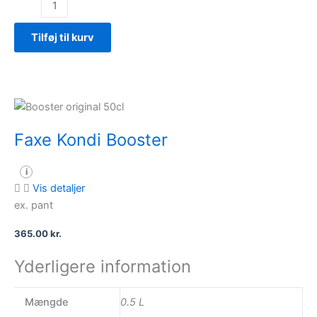
Defence
–
CItrus/Hyldeblomst
Tilføj til kurv
antal
Faxe Kondi Booster
i
Vis detaljer
ex. pant
365.00
kr.
Yderligere information
Mængde
0.5 L