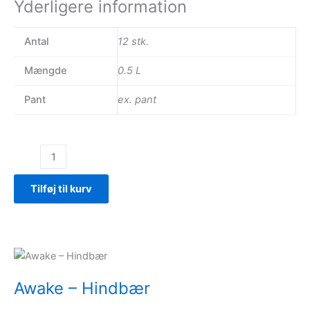
Yderligere information
Antal
12 stk.
Mængde
0.5 L
Pant
ex. pant
Antioxidant
–
Fersken
Tilføj til kurv
antal
Awake – Hindbær