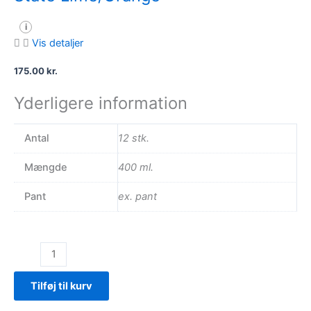
i
Vis detaljer
175.00
kr.
Yderligere information
Antal
12 stk.
Mængde
400 ml.
Pant
ex. pant
State
Lime/Orange
antal
Tilføj til kurv