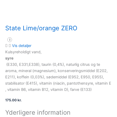
State Lime/orange ZERO
i
Vis detaljer
Kulsyreholdigt vand,
syre
(E330, E331,E338), taurin (0,4%), naturlig citrus og te
aroma, mineral (magnesium), konserveringsmiddel (E202,
E211), koffein (0,03%), sødemiddel (E952, E950, E955),
stabilisator (E415), vitamin (niacin, pantothensyre, vitamin E
, vitamin B6, vitamin B12, vitamin D), farve (E133)
175.00
kr.
Yderligere information