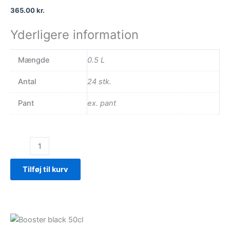
365.00
kr.
Yderligere information
Mængde
0.5 L
Antal
24 stk.
Pant
ex. pant
Faxe
Kondi
Booster
Tilføj til kurv
0
kcal
antal